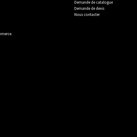
Demande de catalogue
Demande de devis
Protection
Quincaillerie
Sanitair
Nous contacter
ommerce
.