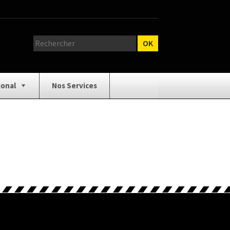
ional
Nos Services
relage
Catalogue Outillage
e Catalogue
Demande de Devis
n / Cloison
Mentions Légales
/ Équipement
Panneaux / Bois