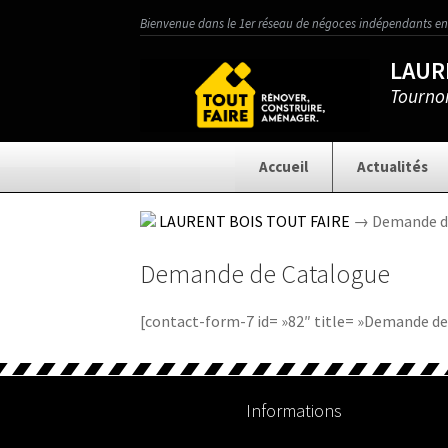
Aller
Aller
Bienvenue dans le 1er réseau de négoces indépendants en
à
au
LAUR
la
contenu
Tourno
navigation
Accueil
Actualités
Accueil
Actualités
LAURENT BOIS TOUT FAIRE
→ Demande d
Demande de Catalogue
Catalogue Spécial
Matériaux
Charpente / Couver
[contact-form-7 id= »82″ title= »Demande de
Déstockage
Électricité / Ventila
Informations
Menuiserie Et
Aménagement
Nos Services