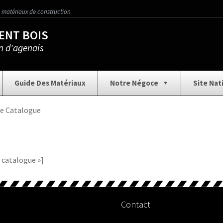
 matériaux de construction
ENT BOIS
n d'agenais
Guide Des Matériaux
Notre Négoce
Site Nat
Aménagement Extérieur
Assainissement
Car
e Catalogue
ture
Collection Carrelage
Contact
Demande d
 catalogue »]
tion
Finition / Décoration
Gros Œuvre
Isolatio
Contact
Notre Négoce
Nous écrire
Outillage 