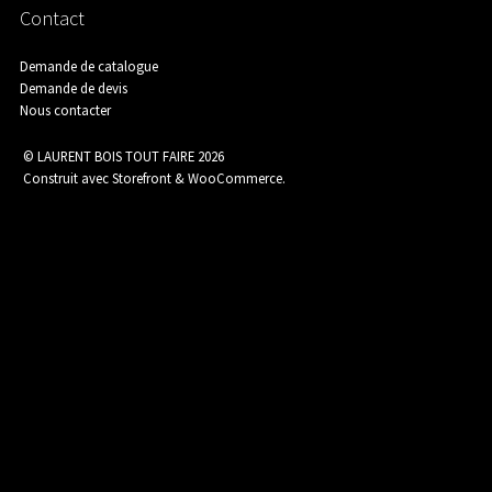
Contact
Assainissement
Demande de catalogue
Demande de devis
Nous contacter
Carrelage
© LAURENT BOIS TOUT FAIRE 2026
Construit avec Storefront & WooCommerce
.
Catalogue Outillage
Catalogue Spécial Matériaux
Charpente / Couverture