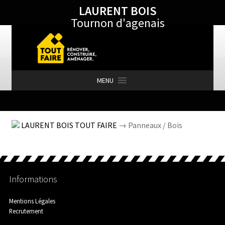
LAURENT BOIS
Aller
Aller
Tournon d'agenais
à
au
la
contenu
navigation
MENU
Accueil
LAURENT BOIS TOUT FAIRE
→ Panneaux / Bois
Actualités
Informations
Aménagement Extérieur
Mentions Légales
Recrutement