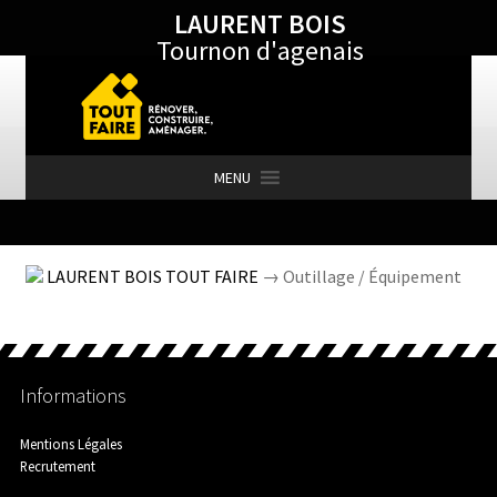
LAURENT BOIS
Aller
Aller
Tournon d'agenais
à
au
la
contenu
navigation
MENU
Accueil
LAURENT BOIS TOUT FAIRE
→ Outillage / Équipement
Actualités
Informations
Aménagement Extérieur
Mentions Légales
Recrutement