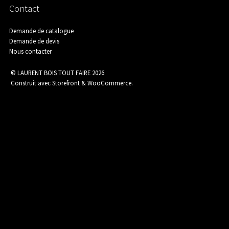
Contact
Assainissement
Demande de catalogue
Demande de devis
Nous contacter
Carrelage
© LAURENT BOIS TOUT FAIRE 2026
Construit avec Storefront & WooCommerce
.
Catalogue Outillage
Catalogue Spécial Matériaux
Charpente / Couverture